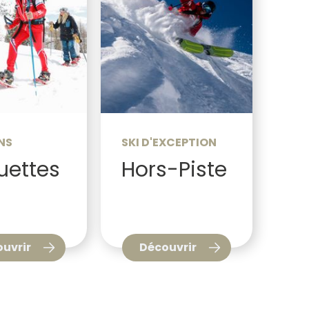
NS
SKI D'EXCEPTION
uettes
Hors-Piste
uvrir
Découvrir