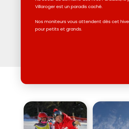
Villaroger est un paradis caché.
Nos moniteurs vous attendent dès cet hiver
pour petits et grands.