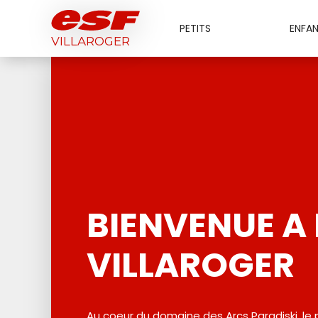
PETITS
ENFA
VILLAROGER
BIENVENUE A 
VILLAROGER
Au coeur du domaine des Arcs Paradiski, le p